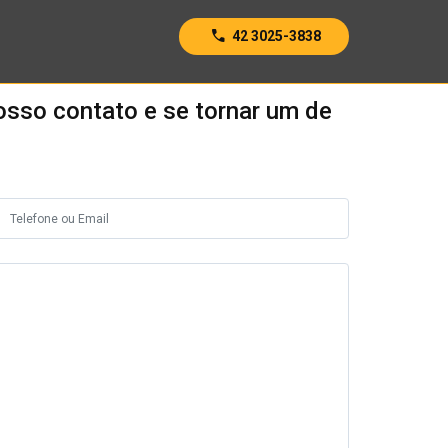
call
42 3025-3838
osso contato e se tornar um de