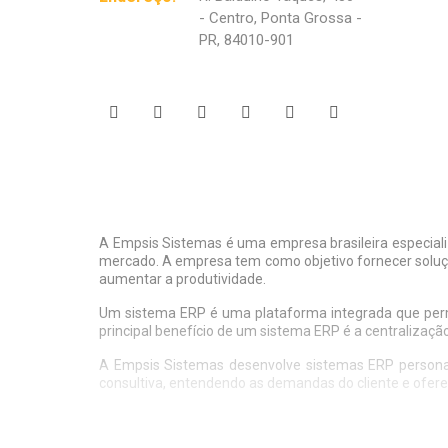
- Centro, Ponta Grossa -
PR, 84010-901
A Empsis Sistemas é uma empresa brasileira especial
mercado. A empresa tem como objetivo fornecer soluçõ
aumentar a produtividade.
Um sistema ERP é uma plataforma integrada que permit
principal benefício de um sistema ERP é a centralizaçã
A Empsis Sistemas desenvolve sistemas ERP personali
consultiva, entendendo as demandas do cliente e ofer